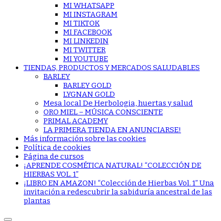
MI WHATSAPP
MI INSTAGRAM
MI TIKTOK
MI FACEBOOK
MI LINKEDIN
MI TWITTER
MI YOUTUBE
TIENDAS, PRODUCTOS Y MERCADOS SALUDABLES
BARLEY
BARLEY GOLD
LYGNAN GOLD
Mesa local De Herbologia, huertas y salud
ORO MIEL – MÚSICA CONSCIENTE
PRIMAL ACADEMY
LA PRIMERA TIENDA EN ANUNCIARSE!
Más información sobre las cookies
Política de cookies
Página de cursos
¡APRENDE COSMÉTICA NATURAL! “COLECCIÓN DE
HIERBAS VOL. 1”
¡LIBRO EN AMAZON! “Colección de Hierbas Vol. 1” Una
invitación a redescubrir la sabiduría ancestral de las
plantas