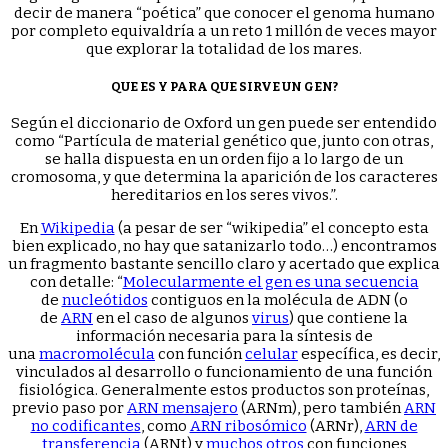
decir de manera “poética” que conocer el genoma humano
por completo equivaldría a un reto 1 millón de veces mayor
que explorar la totalidad de los mares.
QUE ES Y PARA QUE SIRVE UN GEN?
Según el diccionario de Oxford un gen puede ser entendido
como “Partícula de material genético que, junto con otras,
se halla dispuesta en un orden fijo a lo largo de un
cromosoma, y que determina la aparición de los caracteres
hereditarios en los seres vivos.”.
En
Wikipedia
(a pesar de ser “wikipedia” el concepto esta
bien explicado, no hay que satanizarlo todo…) encontramos
un fragmento bastante sencillo claro y acertado que explica
con detalle: “
Molecularmente el gen es una secuencia
de
nucleótidos
contiguos en la molécula de ADN (o
de
ARN
en el caso de algunos
virus
) que contiene la
información necesaria para la síntesis de
una
macromolécula
con función
celular
específica, es decir,
vinculados al desarrollo o funcionamiento de una función
fisiológica. Generalmente estos productos son proteínas,
previo paso por
ARN mensajero
(ARNm), pero también
ARN
no codificantes
, como
ARN ribosómico
(ARNr),
ARN de
transferencia
(ARNt) y
muchos otros
con funciones