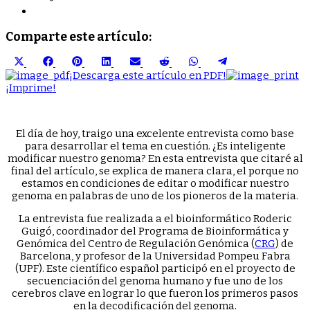
Comparte este artículo:
Compartir
Compartir
Compartir
Compartir
Compartir
Compartir
Compartir
Compartir
en
en
en
en
en
en
en
en
¡Descarga este artículo en PDF!
X
Facebook
Pinterest
LinkedIn
Email
Reddit
WhatsApp
Telegram
¡Imprime!
(Twitter)
El día de hoy, traigo una excelente entrevista como base
para desarrollar el tema en cuestión. ¿Es inteligente
modificar nuestro genoma? En esta entrevista que citaré al
final del artículo, se explica de manera clara, el porque no
estamos en condiciones de editar o modificar nuestro
genoma en palabras de uno de los pioneros de la materia.
La entrevista fue realizada a el bioinformático Roderic
Guigó, coordinador del Programa de Bioinformática y
Genómica del Centro de Regulación Genómica (
CRG
) de
Barcelona, y profesor de la Universidad Pompeu Fabra
(UPF). Este científico español participó en el proyecto de
secuenciación del genoma humano y fue uno de los
cerebros clave en lograr lo que fueron los primeros pasos
en la decodificación del genoma.