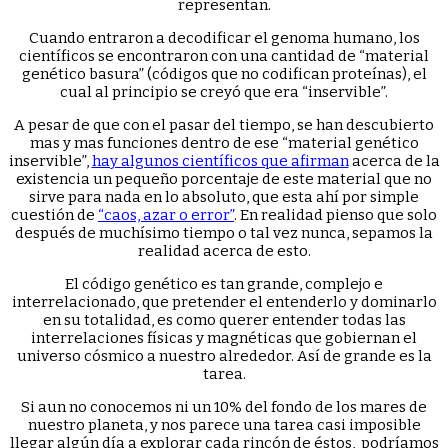
representan.
Cuando entraron a decodificar el genoma humano, los
científicos se encontraron con una cantidad de “material
genético basura” (códigos que no codifican proteínas), el
cual al principio se creyó que era “inservible”.
A pesar de que con el pasar del tiempo, se han descubierto
mas y mas funciones dentro de ese “material genético
inservible”,
hay algunos científicos que afirman
acerca de la
existencia un pequeño porcentaje de este material que no
sirve para nada en lo absoluto, que esta ahí por simple
cuestión de
“caos, azar o error”
. En realidad pienso que solo
después de muchísimo tiempo o tal vez nunca, sepamos la
realidad acerca de esto.
El código genético es tan grande, complejo e
interrelacionado, que pretender el entenderlo y dominarlo
en su totalidad, es como querer entender todas las
interrelaciones físicas y magnéticas que gobiernan el
universo cósmico a nuestro alrededor. Así de grande es la
tarea.
Si aun no conocemos ni un 10% del fondo de los mares de
nuestro planeta, y nos parece una tarea casi imposible
llegar algún día a explorar cada rincón de éstos, podríamos