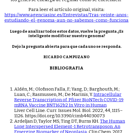
Para leer el artículo original, visita:
https://www.agenciasinc.es/Entrevistas/Tras-veinte-anos-
estudiando-el-genoma-aun-no-sabemos-como-funciona
Luego de analizar todos estos datos, vuelve la pregunta ¿Es
inteligente modificar nuestro genoma?
Dejo la pregunta abierta para que cada uno se responda.
RICARDO CAMPUZANO
BIBLIOGRAFIA
Aldén, M.; Olofsson Falla, F.; Yang, D.; Barghouth, M.;
Luan, C.; Rasmussen, M.; De Marinis, Y.
Intracellular
Reverse Transcription of Pfizer BioNTech COVID-19
mRNA Vaccine BNT162b2 In Vitro in Human
Liver Cell Line. Curr. Issues Mol. Biol. 2022, 44, 1115–
1126. https://doi.org/10.3390/cimb44030073
Ardeljan D, Taylor MS, Ting DT, Burns KH.
The Human
Long Interspersed Element-1 Retrotransposon: An
Emerging Biomarker of Neoplasia.
Clin Chem. 2017