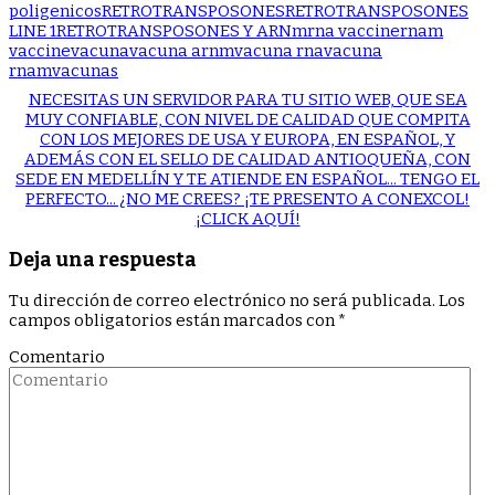
poligenicos
RETROTRANSPOSONES
RETROTRANSPOSONES
LINE 1
RETROTRANSPOSONES Y ARNm
rna vaccine
rnam
vaccine
vacuna
vacuna arnm
vacuna rna
vacuna
rnam
vacunas
NECESITAS UN SERVIDOR PARA TU SITIO WEB, QUE SEA
MUY CONFIABLE, CON NIVEL DE CALIDAD QUE COMPITA
CON LOS MEJORES DE USA Y EUROPA, EN ESPAÑOL, Y
ADEMÁS CON EL SELLO DE CALIDAD ANTIOQUEÑA, CON
SEDE EN MEDELLÍN Y TE ATIENDE EN ESPAÑOL... TENGO EL
PERFECTO... ¿NO ME CREES? ¡TE PRESENTO A CONEXCOL!
¡CLICK AQUÍ!
Deja una respuesta
Tu dirección de correo electrónico no será publicada.
Los
campos obligatorios están marcados con
*
Comentario