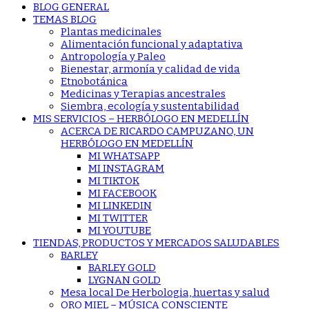
BLOG GENERAL
TEMAS BLOG
Plantas medicinales
Alimentación funcional y adaptativa
Antropología y Paleo
Bienestar, armonía y calidad de vida
Etnobotánica
Medicinas y Terapias ancestrales
Siembra, ecología y sustentabilidad
MIS SERVICIOS – HERBÓLOGO EN MEDELLÍN
ACERCA DE RICARDO CAMPUZANO, UN
HERBÓLOGO EN MEDELLÍN
MI WHATSAPP
MI INSTAGRAM
MI TIKTOK
MI FACEBOOK
MI LINKEDIN
MI TWITTER
MI YOUTUBE
TIENDAS, PRODUCTOS Y MERCADOS SALUDABLES
BARLEY
BARLEY GOLD
LYGNAN GOLD
Mesa local De Herbologia, huertas y salud
ORO MIEL – MÚSICA CONSCIENTE