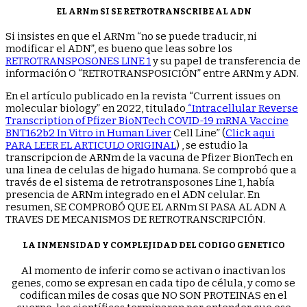
EL ARNm SI SE RETROTRANSCRIBE AL ADN
Si insistes en que el ARNm “no se puede traducir, ni
modificar el ADN”, es bueno que leas sobre los
RETROTRANSPOSONES LINE 1
y su papel de transferencia de
información O “RETROTRANSPOSICIÓN” entre ARNm y ADN.
En el artículo publicado en la revista “Current issues on
molecular biology” en 2022, titulado
“Intracellular Reverse
Transcription of Pfizer BioNTech COVID-19 mRNA Vaccine
BNT162b2 In Vitro in Human Liver
Cell Line” (
Click aqui
PARA LEER EL ARTICULO ORIGINAL
) , se estudio la
transcripcion de ARNm de la vacuna de Pfizer BionTech en
una linea de celulas de higado humana. Se comprobó que a
través de el sistema de retrotransposones Line 1, había
presencia de ARNm integrado en el ADN celular. En
resumen, SE COMPROBÓ QUE EL ARNm SI PASA AL ADN A
TRAVES DE MECANISMOS DE RETROTRANSCRIPCIÓN.
LA INMENSIDAD Y COMPLEJIDAD DEL CODIGO GENETICO
Al momento de inferir como se activan o inactivan los
genes, como se expresan en cada tipo de célula, y como se
codifican miles de cosas que NO SON PROTEINAS en el