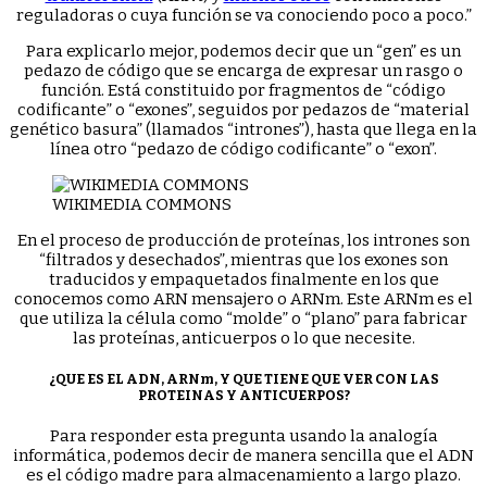
reguladoras o cuya función se va conociendo poco a poco.”
Para explicarlo mejor, podemos decir que un “gen” es un
pedazo de código que se encarga de expresar un rasgo o
función. Está constituido por fragmentos de “código
codificante” o “exones”, seguidos por pedazos de “material
genético basura” (llamados “intrones”), hasta que llega en la
línea otro “pedazo de código codificante” o “exon”.
WIKIMEDIA COMMONS
En el proceso de producción de proteínas, los intrones son
“filtrados y desechados”, mientras que los exones son
traducidos y empaquetados finalmente en los que
conocemos como ARN mensajero o ARNm. Este ARNm es el
que utiliza la célula como “molde” o “plano” para fabricar
las proteínas, anticuerpos o lo que necesite.
¿QUE ES EL ADN, ARNm, Y QUE TIENE QUE VER CON LAS
PROTEINAS Y ANTICUERPOS?
Para responder esta pregunta usando la analogía
informática, podemos decir de manera sencilla que el ADN
es el código madre para almacenamiento a largo plazo.