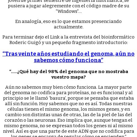
joven de primer semestre de ingeniería informática, se
pusiera a jugar alegremente con el código madre de su
“Windows”…
En analogía, eso es lo que estamos presenciando
actualmente.
Para terminar dejo el Link a la entrevista del bioinformático
Roderic Guigó y un pequeño fragmento introductorio:
“Tras veinte años estudiando el genoma, aún no
sabemos cómo funciona”
“…..¿Qué hay del 98% del genoma que no mostraba
vuestro mapa?
Aún no sabemos muy bien cómo funciona. La mayor parte
del genoma no codifica para proteínas, no es funcional y al
principio se le llamó ‘basura’, porque se pensaba que estaba
allí sin función. Hoy sabemos que no es así. Todas nuestras
células tienen el mismo genoma, los mismos genes, y en
cambio son distintas unas de otras, las de la piel de las del
corazón o las neuronas. Eso implica que, aunque tengan el
mismo genoma, no se expresan todos los genes ni al mismo
nivel. Así es que una parte de este ADN que no codifica para
los genes se encarga de regular cómo se encienden.”