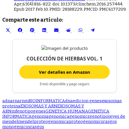
Apr;63(4):816-822. doi: 10.1373/clinchem.2016.257444.
Epub 2017 Feb 10. PMID: 28188229; PMCID: PMC6177209.
Comparte este artículo:
Compartir
Compartir
Compartir
Compartir
Compartir
Compartir
Compartir
Compartir
en
en
en
en
en
en
en
en
X
Facebook
Pinterest
LinkedIn
Email
Reddit
WhatsApp
Telegram
(Twitter)
COLECCIÓN DE HIERBAS VOL. 1
Ver detalles en Amazon
Envío disponible y pago seguro
adn
arn
arnm
BIOINFORMATICA
dna
edicion genes
exosomas
proteina
EXOSOMAS Y ARN
EXOSOMAS Y
ARNm
fenotipo
genes
GENETICA HUMANA
GENETICA
INFORMATICA
genoma
genomica
genomics
genotipo
leyes de
mendel
mendel
proteogenomica
proteogenomics
rasgos
monogenicos
rasgos