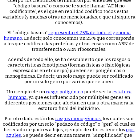
cuerpo, los científicos terminaron por entender que ese
“código basura” o como se le suele llamar “ADN no
codificante”, es el que en realidad codifica todas estas
variables (y muchas otras no mencionadas, o que ni siquiera
conocemos).
El “código basura”
representa el 75% de todo el genoma
humano
. Es decir, solo conocemos un 25% que corresponde
a los que codifican las proteínas y otras cosas como ARN de
transferencia o ARN ribosomales.
Además de todo ello, se ha descubierto que los rasgos o
características fenotípicas (formas físicas o fisiológicas
expresadas en el cuerpo) pueden ser poligénicas o
monogénicas. Es decir, un solo rasgo puede ser codificado
por un solo gen o por varios que se unen.
Un ejemplo de un
rasgo poligénico
puede ser la
estatura
humana
, ya que es influenciada por múltiples genes en
diferentes posiciones que afectan en una u otra manera la
estatura final del individuo.
Por otro lado están los
rasgos monogénicos
, los cuales son
codificados por un solo “pedazo de código” o “gen”, el cual es
heredado de padres a hijos, ejemplo de ello es tener los
ojos
azules
. Se puede decir en una manera “Simplificada” que