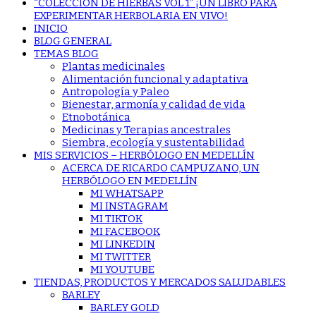
“COLECCIÓN DE HIERBAS VOL 1” ¡UN LIBRO PARA
EXPERIMENTAR HERBOLARIA EN VIVO!
INICIO
BLOG GENERAL
TEMAS BLOG
Plantas medicinales
Alimentación funcional y adaptativa
Antropología y Paleo
Bienestar, armonía y calidad de vida
Etnobotánica
Medicinas y Terapias ancestrales
Siembra, ecología y sustentabilidad
MIS SERVICIOS – HERBÓLOGO EN MEDELLÍN
ACERCA DE RICARDO CAMPUZANO, UN
HERBÓLOGO EN MEDELLÍN
MI WHATSAPP
MI INSTAGRAM
MI TIKTOK
MI FACEBOOK
MI LINKEDIN
MI TWITTER
MI YOUTUBE
TIENDAS, PRODUCTOS Y MERCADOS SALUDABLES
BARLEY
BARLEY GOLD