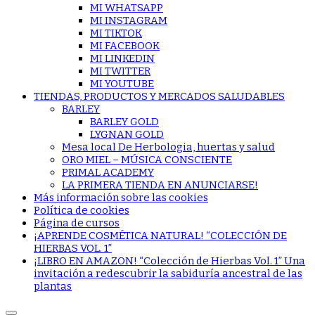
MI WHATSAPP
MI INSTAGRAM
MI TIKTOK
MI FACEBOOK
MI LINKEDIN
MI TWITTER
MI YOUTUBE
TIENDAS, PRODUCTOS Y MERCADOS SALUDABLES
BARLEY
BARLEY GOLD
LYGNAN GOLD
Mesa local De Herbologia, huertas y salud
ORO MIEL – MÚSICA CONSCIENTE
PRIMAL ACADEMY
LA PRIMERA TIENDA EN ANUNCIARSE!
Más información sobre las cookies
Política de cookies
Página de cursos
¡APRENDE COSMÉTICA NATURAL! “COLECCIÓN DE
HIERBAS VOL. 1”
¡LIBRO EN AMAZON! “Colección de Hierbas Vol. 1” Una
invitación a redescubrir la sabiduría ancestral de las
plantas