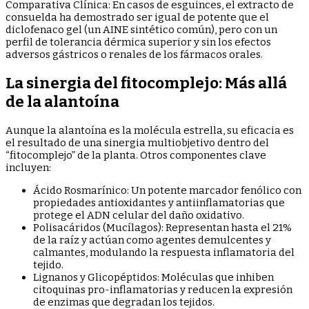
Comparativa Clínica: En casos de esguinces, el extracto de
consuelda ha demostrado ser igual de potente que el
diclofenaco gel (un AINE sintético común), pero con un
perfil de tolerancia dérmica superior y sin los efectos
adversos gástricos o renales de los fármacos orales.
La sinergia del fitocomplejo: Más allá
de la alantoína
Aunque la alantoína es la molécula estrella, su eficacia es
el resultado de una sinergia multiobjetivo dentro del
“fitocomplejo” de la planta. Otros componentes clave
incluyen:
Ácido Rosmarínico: Un potente marcador fenólico con
propiedades antioxidantes y antiinflamatorias que
protege el ADN celular del daño oxidativo.
Polisacáridos (Mucílagos): Representan hasta el 21%
de la raíz y actúan como agentes demulcentes y
calmantes, modulando la respuesta inflamatoria del
tejido.
Lignanos y Glicopéptidos: Moléculas que inhiben
citoquinas pro-inflamatorias y reducen la expresión
de enzimas que degradan los tejidos.