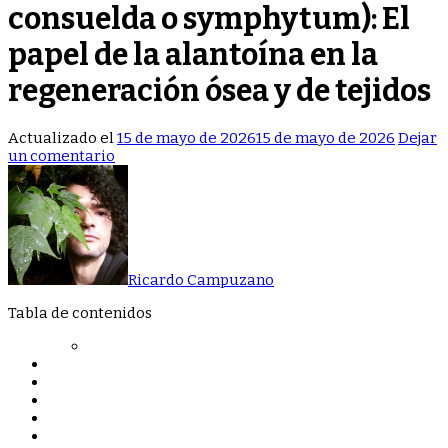
consuelda o symphytum): El
papel de la alantoína en la
regeneración ósea y de tejidos
Actualizado el
15 de mayo de 2026
15 de mayo de 2026
Dejar
en
un comentario
La
ciencia
detrás
de
la
“Sueldahuesos”
Ricardo Campuzano
(Comfrey,
consuelda
Tabla de contenidos
o
symphytum):
El
papel
de
la
alantoína
en