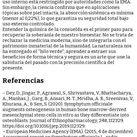
uso interno está restringido por autoridades como la EMA.
Sin embargo, la ciencia confirma que en aplicaciones
tópicas sobre piel intacta, la absorción sistémica es mínima
(menor al 0,22%), lo que garantiza su seguridad total bajo
uso externo controlado.
Entender la química de la consuelda es el primer paso para
recuperar la soberanía de nuestro bienestar. No se trata de
rechazar la medicina moderna, sino de integrarla con el
patrimonio inmaterial de la humanidad. La naturaleza nos
ha entregado el “hilo verde”; aprender a extraer sus
beneficios de forma técnica y segura es un arte que une la
sabiduría del pasado con la precisión científica del
presente.
Referencias
– Dey, D., Jingar, P., Agrawal, S., Shrivastava, V., Bhattacharya,
A., Manhas, J., Garg, B., Ansari, M. T., Mridha, A. R., Sreenivas, V.,
Khurana, A., & Sen, S. (2020). Symphytum officinale
augments osteogenesis in human bone marrow-derived
mesenchymal stem cells in vitro as they differentiate into
osteoblasts. Journal of Ethnopharmacology, 248, 112329.
https://doi.org/10.1016/j.jep.2019.112329.
– European Medicines Agency (EMA). (2015, 4 de diciembre).