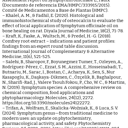
Assessment report on Symphytum officinale L., radix
(Documento de referencia EMA/HMPC/333915/2015).
Comité de Medicamentos a Base de Plantas (HMPC).
– Khalel, A. M., & Fadhil, E. (2020). Histological and
immunohistochemical study of osteocalcin to evaluate the
effect of local application of Symphytum officinale oil on
bone healing on rat. Diyala Journal of Medicine, 18(2), 71-78.
– Kraft, K., Faske, A., Wultsch, M., & Predel, H.-G. (2018).
Comfrey root extract – indications and patient profiles:
findings from an expert round table discussion.
International Journal of Complementary & Alternative
Medicine, 11(6), 521-525.
– Salehi, B., Sharopov, F., Boyunegmez Tumer, T., Ozleyen, A.,
Rodríguez-Pérez, C., Ezzat, S. M., Azzini, E., Hosseinabadi, T.,
Butnariu, M., Sarac, I., Bostan, C., Acharya, K., Sen, S., Nur
Kasapoglu, K., Daşkaya-Dikmen, C., Özçelik, B., Baghalpour,
N., Sharifi-Rad, J., Valere Tsouh Fokou, P., Cho, W. C., & Martins,
N. (2019). Symphytum species: A comprehensive review on
chemical composition, food applications and
phytopharmacology. Molecules, 24(12), 2272.
https://doi.org/10.3390/molecules24122272.
– Trifan, A., Wolfram, E., Skalicka-Woźniak, K., & Luca, S. V.
(2024). Symphytum genus—from traditional medicine to
modern uses: an update on phytochemistry,
pharmacological activity, and safety. Phytochemistry