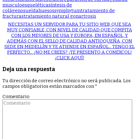
musculoesquelética
síntesis de
colágeno
sueldahuesos
symphytum
tratamiento de
fracturas
tratamiento natural gonartrosis
NECESITAS UN SERVIDOR PARA TU SITIO WEB, QUE SEA
MUY CONFIABLE, CON NIVEL DE CALIDAD QUE COMPITA
CON LOS MEJORES DE USA Y EUROPA, EN ESPAÑOL, Y
ADEMÁS CON EL SELLO DE CALIDAD ANTIOQUEÑA, CON
SEDE EN MEDELLÍN Y TE ATIENDE EN ESPAÑOL... TENGO EL
PERFECTO... ¿NO ME CREES? ¡TE PRESENTO A CONEXCOL!
¡CLICK AQUÍ!
Deja una respuesta
Tu dirección de correo electrónico no será publicada.
Los
campos obligatorios están marcados con
*
Comentario