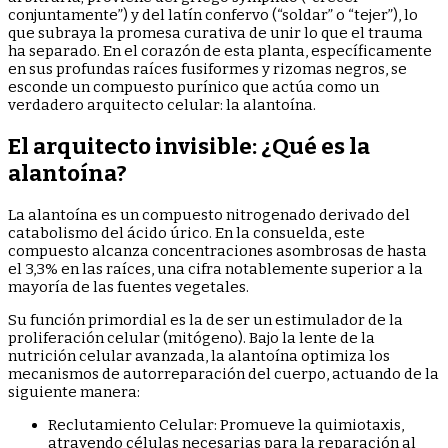
conjuntamente”) y del latín confervo (“soldar” o “tejer”), lo
que subraya la promesa curativa de unir lo que el trauma
ha separado. En el corazón de esta planta, específicamente
en sus profundas raíces fusiformes y rizomas negros, se
esconde un compuesto purínico que actúa como un
verdadero arquitecto celular: la alantoína.
El arquitecto invisible: ¿Qué es la
alantoína?
La alantoína es un compuesto nitrogenado derivado del
catabolismo del ácido úrico. En la consuelda, este
compuesto alcanza concentraciones asombrosas de hasta
el 3,3% en las raíces, una cifra notablemente superior a la
mayoría de las fuentes vegetales.
Su función primordial es la de ser un estimulador de la
proliferación celular (mitógeno). Bajo la lente de la
nutrición celular avanzada, la alantoína optimiza los
mecanismos de autorreparación del cuerpo, actuando de la
siguiente manera:
Reclutamiento Celular: Promueve la quimiotaxis,
atrayendo células necesarias para la reparación al