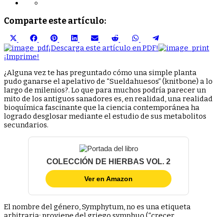
la
regeneración
Comparte este artículo:
ósea
y
Compartir
Compartir
Compartir
Compartir
Compartir
Compartir
Compartir
Compartir
de
en
en
en
en
en
en
en
en
¡Descarga este artículo en PDF!
tejidos
X
Facebook
Pinterest
LinkedIn
Email
Reddit
WhatsApp
Telegram
¡Imprime!
(Twitter)
¿Alguna vez te has preguntado cómo una simple planta
pudo ganarse el apelativo de “Sueldahuesos” (knitbone) a lo
largo de milenios?. Lo que para muchos podría parecer un
mito de los antiguos sanadores es, en realidad, una realidad
bioquímica fascinante que la ciencia contemporánea ha
logrado desglosar mediante el estudio de sus metabolitos
secundarios.
COLECCIÓN DE HIERBAS VOL. 2
Ver en Amazon
El nombre del género, Symphytum, no es una etiqueta
arbitraria; proviene del griego symphuo (“crecer