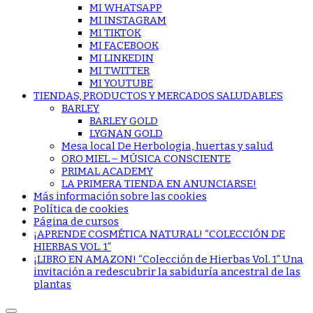
MI WHATSAPP
MI INSTAGRAM
MI TIKTOK
MI FACEBOOK
MI LINKEDIN
MI TWITTER
MI YOUTUBE
TIENDAS, PRODUCTOS Y MERCADOS SALUDABLES
BARLEY
BARLEY GOLD
LYGNAN GOLD
Mesa local De Herbologia, huertas y salud
ORO MIEL – MÚSICA CONSCIENTE
PRIMAL ACADEMY
LA PRIMERA TIENDA EN ANUNCIARSE!
Más información sobre las cookies
Política de cookies
Página de cursos
¡APRENDE COSMÉTICA NATURAL! “COLECCIÓN DE
HIERBAS VOL. 1”
¡LIBRO EN AMAZON! “Colección de Hierbas Vol. 1” Una
invitación a redescubrir la sabiduría ancestral de las
plantas