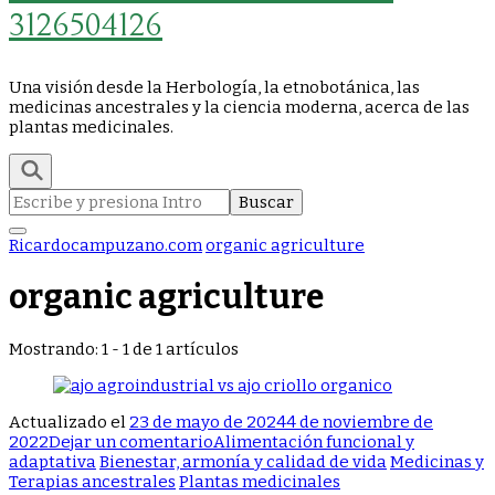
3126504126
Una visión desde la Herbología, la etnobotánica, las
medicinas ancestrales y la ciencia moderna, acerca de las
plantas medicinales.
Buscar:
Ricardocampuzano.com
organic agriculture
organic agriculture
Mostrando: 1 - 1 de 1 artículos
Actualizado el
23 de mayo de 2024
4 de noviembre de
en
2022
Dejar un comentario
Alimentación funcional y
Sabes
adaptativa
Bienestar, armonía y calidad de vida
Medicinas y
la
Terapias ancestrales
Plantas medicinales