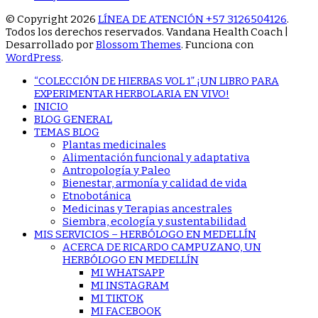
© Copyright 2026
LÍNEA DE ATENCIÓN +57 3126504126
.
Todos los derechos reservados.
Vandana Health Coach |
Desarrollado por
Blossom Themes
. Funciona con
WordPress
.
“COLECCIÓN DE HIERBAS VOL 1” ¡UN LIBRO PARA
EXPERIMENTAR HERBOLARIA EN VIVO!
INICIO
BLOG GENERAL
TEMAS BLOG
Plantas medicinales
Alimentación funcional y adaptativa
Antropología y Paleo
Bienestar, armonía y calidad de vida
Etnobotánica
Medicinas y Terapias ancestrales
Siembra, ecología y sustentabilidad
MIS SERVICIOS – HERBÓLOGO EN MEDELLÍN
ACERCA DE RICARDO CAMPUZANO, UN
HERBÓLOGO EN MEDELLÍN
MI WHATSAPP
MI INSTAGRAM
MI TIKTOK
MI FACEBOOK