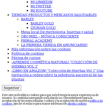
MI LINKEDIN
MI TWITTER
MI YOUTUBE
TIENDAS, PRODUCTOS Y MERCADOS SALUDABLES
BARLEY
BARLEY GOLD
LYGNAN GOLD
Mesa local De Herbologia, huertas y salud
ORO MIEL – MÚSICA CONSCIENTE
PRIMAL ACADEMY
LA PRIMERA TIENDA EN ANUNCIARSE!
Más información sobre las cookies
Política de cookies
Página de cursos
¡APRENDE COSMÉTICA NATURAL! “COLECCIÓN DE
HIERBAS VOL. 1”
¡LIBRO EN AMAZON! “Colección de Hierbas Vol. 1” Una
invitación a redescubrir la sabiduría ancestral de las
plantas
Superior
Este sitio web utiliza cookies para que usted tenga la mejor experiencia de
usuario. Si continúa navegando está dando su consentimiento para la
aceptación de las mencionadas cookies y la aceptación de nuestra
política de
cookies
, pinche el enlace para mayor información.
plugin cookies