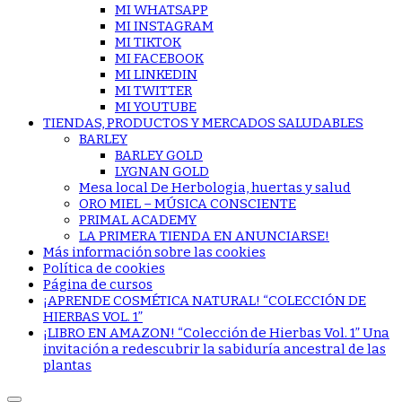
MI WHATSAPP
MI INSTAGRAM
MI TIKTOK
MI FACEBOOK
MI LINKEDIN
MI TWITTER
MI YOUTUBE
TIENDAS, PRODUCTOS Y MERCADOS SALUDABLES
BARLEY
BARLEY GOLD
LYGNAN GOLD
Mesa local De Herbologia, huertas y salud
ORO MIEL – MÚSICA CONSCIENTE
PRIMAL ACADEMY
LA PRIMERA TIENDA EN ANUNCIARSE!
Más información sobre las cookies
Política de cookies
Página de cursos
¡APRENDE COSMÉTICA NATURAL! “COLECCIÓN DE
HIERBAS VOL. 1”
¡LIBRO EN AMAZON! “Colección de Hierbas Vol. 1” Una
invitación a redescubrir la sabiduría ancestral de las
plantas