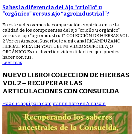
diferencia
del
Sabes la diferencia del Ajo “criollo” u
Ajo
“orgánico” versus Ajo “agroindustrial”?
“criollo”
u
En este video vemos la comparación empírica entre la
“orgánico”
calidad de los componentes del ajo “criollo u orgánico”
versus
versus el ajo “agroindustrial”. COLECCIÓN DE HIERBAS VOL.
Ajo
2 Ver en Amazon Suscríbete a mi canal RICAMPUZANO
“agroindustrial”?
HERBAL! MIRA EN YOUTUBE MI VIDEO SOBRE EL AJO
ORGÁNICO Es un divertido video didáctico que puedes
hacer con tus …
Leer más
NUEVO LIBRO! COLECCION DE HIERBAS
VOL 2 – RECUPERAR LAS
ARTICULACIONES CON CONSUELDA
Haz clic aquí para comprar mi libro en Amazon!