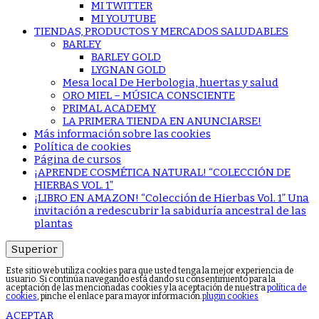
MI TWITTER
MI YOUTUBE
TIENDAS, PRODUCTOS Y MERCADOS SALUDABLES
BARLEY
BARLEY GOLD
LYGNAN GOLD
Mesa local De Herbologia, huertas y salud
ORO MIEL – MÚSICA CONSCIENTE
PRIMAL ACADEMY
LA PRIMERA TIENDA EN ANUNCIARSE!
Más información sobre las cookies
Política de cookies
Página de cursos
¡APRENDE COSMÉTICA NATURAL! “COLECCIÓN DE
HIERBAS VOL. 1”
¡LIBRO EN AMAZON! “Colección de Hierbas Vol. 1” Una
invitación a redescubrir la sabiduría ancestral de las
plantas
Superior
Este sitio web utiliza cookies para que usted tenga la mejor experiencia de
usuario. Si continúa navegando está dando su consentimiento para la
aceptación de las mencionadas cookies y la aceptación de nuestra
política de
cookies
, pinche el enlace para mayor información.
plugin cookies
ACEPTAR