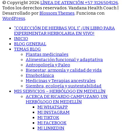
© Copyright 2026
LÍNEA DE ATENCIÓN +57 3126504126
.
Todos los derechos reservados.
Vandana Health Coach |
Desarrollado por
Blossom Themes
. Funciona con
WordPress
.
“COLECCIÓN DE HIERBAS VOL 1” ¡UN LIBRO PARA
EXPERIMENTAR HERBOLARIA EN VIVO!
INICIO
BLOG GENERAL
TEMAS BLOG
Plantas medicinales
Alimentación funcional y adaptativa
Antropología y Paleo
Bienestar, armonía y calidad de vida
Etnobotánica
Medicinas y Terapias ancestrales
Siembra, ecología y sustentabilidad
MIS SERVICIOS – HERBÓLOGO EN MEDELLÍN
ACERCA DE RICARDO CAMPUZANO, UN
HERBÓLOGO EN MEDELLÍN
MI WHATSAPP
MI INSTAGRAM
MI TIKTOK
MI FACEBOOK
MI LINKEDIN