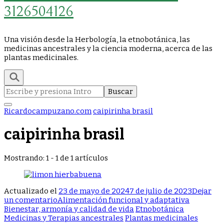
3126504126
Una visión desde la Herbología, la etnobotánica, las
medicinas ancestrales y la ciencia moderna, acerca de las
plantas medicinales.
Buscar:
Ricardocampuzano.com
caipirinha brasil
caipirinha brasil
Mostrando: 1 - 1 de 1 artículos
Actualizado el
23 de mayo de 2024
7 de julio de 2023
Dejar
en
un comentario
Alimentación funcional y adaptativa
3
Bienestar, armonía y calidad de vida
Etnobotánica
RECETAS
Medicinas y Terapias ancestrales
Plantas medicinales