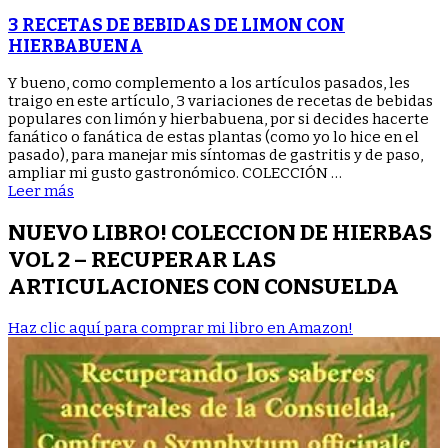
DE
BEBIDAS
3 RECETAS DE BEBIDAS DE LIMON CON
DE
HIERBABUENA
LIMON
CON
Y bueno, como complemento a los artículos pasados, les
HIERBABUENA
traigo en este artículo, 3 variaciones de recetas de bebidas
populares con limón y hierbabuena, por si decides hacerte
fanático o fanática de estas plantas (como yo lo hice en el
pasado), para manejar mis síntomas de gastritis y de paso,
ampliar mi gusto gastronómico. COLECCIÓN …
Leer más
NUEVO LIBRO! COLECCION DE HIERBAS
VOL 2 – RECUPERAR LAS
ARTICULACIONES CON CONSUELDA
Haz clic aquí para comprar mi libro en Amazon!