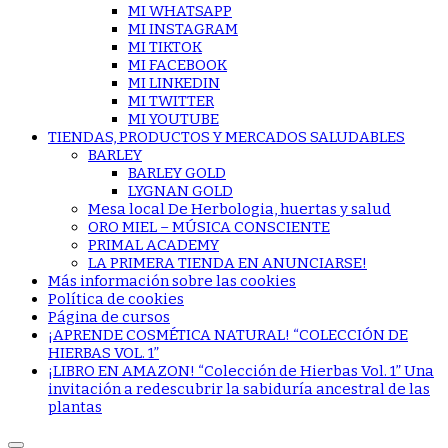
MI WHATSAPP
MI INSTAGRAM
MI TIKTOK
MI FACEBOOK
MI LINKEDIN
MI TWITTER
MI YOUTUBE
TIENDAS, PRODUCTOS Y MERCADOS SALUDABLES
BARLEY
BARLEY GOLD
LYGNAN GOLD
Mesa local De Herbologia, huertas y salud
ORO MIEL – MÚSICA CONSCIENTE
PRIMAL ACADEMY
LA PRIMERA TIENDA EN ANUNCIARSE!
Más información sobre las cookies
Política de cookies
Página de cursos
¡APRENDE COSMÉTICA NATURAL! “COLECCIÓN DE
HIERBAS VOL. 1”
¡LIBRO EN AMAZON! “Colección de Hierbas Vol. 1” Una
invitación a redescubrir la sabiduría ancestral de las
plantas