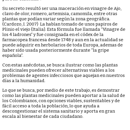
Su secreto resultó ser una maceración en vinagre de Ajo,
clavo de olor, romero, artemisia, camomila, entre otras
plantas que podían variar según la zona geográfica.
(Cardozo, I. 2007) La habían tomado de unos papiros de
Plinio el viejo (Italia). Esta fórmula fue llamada “Vinagre de
los 4 ladrones” y fue consignada en el códex de la
farmacopea francesa desde 1748 y aun en la actualidad se
puede adquirir en herbolarios de toda Europa, ademas de
haber sido usada posteriormente durante “la gripe
española”.
Con estas anécdotas, se busca ilustrar como las plantas
medicinales pueden ofrecer alternativas viables a los
problemas de agentes infecciosos que aquejan en nuestros
días a la humanidad.
Lo que se busca, por medio de este trabajo, es demostrar
como las plantas medicinales pueden aportar a la salud de
los Colombianos, con opciones viables, sustentables y de
fácil acceso a toda la población, lo que ayuda a
descongestionar el sistema sanitario y aporta en gran
escala al bienestar de cada ciudadano.