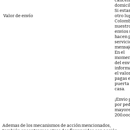
domicil
Si esta
Valor de envío
otro lu
Colomb
nuestr
envios 
hacen 
servici
mensaj
En el
momen
del env
inform
el valor
pagas e
puerta 
casa.
¡Envio 
por pe
mayore
200.oo
Ademas de los mecanismos de acción mencionados,