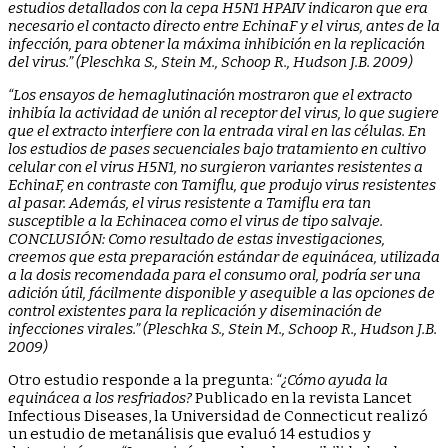
estudios detallados con la cepa H5N1 HPAIV indicaron que era
necesario el contacto directo entre EchinaF y el virus, antes de la
infección, para obtener la máxima inhibición en la replicación
del virus.” (Pleschka S., Stein M., Schoop R., Hudson J.B. 2009)
“Los ensayos de hemaglutinación mostraron que el extracto
inhibía la actividad de unión al receptor del virus, lo que sugiere
que el extracto interfiere con la entrada viral en las células. En
los estudios de pases secuenciales bajo tratamiento en cultivo
celular con el virus H5N1, no surgieron variantes resistentes a
EchinaF, en contraste con Tamiflu, que produjo virus resistentes
al pasar. Además, el virus resistente a Tamiflu era tan
susceptible a la Echinacea como el virus de tipo salvaje.
CONCLUSIÓN: Como resultado de estas investigaciones,
creemos que esta preparación estándar de equinácea, utilizada
a la dosis recomendada para el consumo oral, podría ser una
adición útil, fácilmente disponible y asequible a las opciones de
control existentes para la replicación y diseminación de
infecciones virales.” (Pleschka S., Stein M., Schoop R., Hudson J.B.
2009)
Otro estudio responde a la pregunta:
“¿Cómo ayuda la
equinácea a los resfriados?
Publicado en la revista Lancet
Infectious Diseases, la Universidad de Connecticut realizó
un estudio de metanálisis que evaluó 14 estudios y