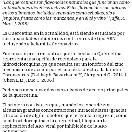
“Las quercetinas son flavonoides naturales que funcionan como
antioxidantes dietéticos activos. Estos
flavonoides son ubicuos
en los alimentos, incluidos vegetales como cebollas, ajo y
jengibre; frutas
como las manzanas; y en el té y vino.” (Jaffe, R.
Mani, J. 2018)
La Quercetina en la actualidad, está siendo estudiada por
sus capacidades inhibitorias contra virus de tipo ARN
incluyendo a la familia Coronavirus.
Fue una sorpresa encontrar que de hecho, la Quercetina
representa una opción de reemplazo para la
hidroxicloroquina, ya que resulta ser un ionóforo del zinc,
mecanismo de acción por el cual ésta afecta a la familia
Coronavirus. (Dabbagh-Bazarbachi H, Clergeaud G. 2014. )
(Chen L, Li J, Luo C. 2006.)
Podemos mencionar dos mecanismos de accion principales
de la quercetina.
El primero consiste en que, cuando los iones de zinc
alcanzan grandes concentraciones intracelulares (gracias
a la acción de algún ionóforo que le ayuda a ingresar, como
la hidroxicloroquina o la quercetina), bloquean la
replicación del ARN viral por inhibición de la ARN
polimerasa.