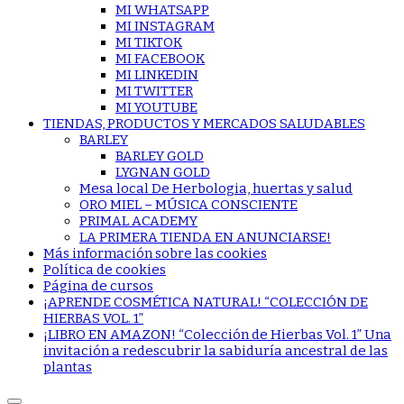
MI WHATSAPP
MI INSTAGRAM
MI TIKTOK
MI FACEBOOK
MI LINKEDIN
MI TWITTER
MI YOUTUBE
TIENDAS, PRODUCTOS Y MERCADOS SALUDABLES
BARLEY
BARLEY GOLD
LYGNAN GOLD
Mesa local De Herbologia, huertas y salud
ORO MIEL – MÚSICA CONSCIENTE
PRIMAL ACADEMY
LA PRIMERA TIENDA EN ANUNCIARSE!
Más información sobre las cookies
Política de cookies
Página de cursos
¡APRENDE COSMÉTICA NATURAL! “COLECCIÓN DE
HIERBAS VOL. 1”
¡LIBRO EN AMAZON! “Colección de Hierbas Vol. 1” Una
invitación a redescubrir la sabiduría ancestral de las
plantas