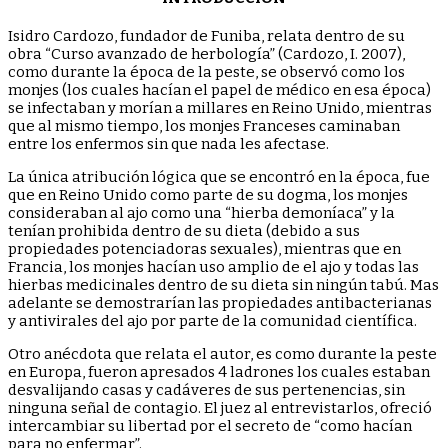
Isidro Cardozo, fundador de Funiba, relata dentro de su
obra “Curso avanzado de herbología” (Cardozo, I. 2007),
como durante la época de la peste, se observó como los
monjes (los cuales hacían el papel de médico en esa época)
se infectaban y morían a millares en Reino Unido, mientras
que al mismo tiempo, los monjes Franceses caminaban
entre los enfermos sin que nada les afectase.
La única atribución lógica que se encontró en la época, fue
que en Reino Unido como parte de su dogma, los monjes
consideraban al ajo como una “hierba demoníaca” y la
tenían prohibida dentro de su dieta (debido a sus
propiedades potenciadoras sexuales), mientras que en
Francia, los monjes hacían uso amplio de el ajo y todas las
hierbas medicinales dentro de su dieta sin ningún tabú. Mas
adelante se demostrarían las propiedades antibacterianas
y antivirales del ajo por parte de la comunidad científica.
Otro anécdota que relata el autor, es como durante la peste
en Europa, fueron apresados 4 ladrones los cuales estaban
desvalijando casas y cadáveres de sus pertenencias, sin
ninguna señal de contagio. El juez al entrevistarlos, ofreció
intercambiar su libertad por el secreto de “como hacían
para no enfermar”.