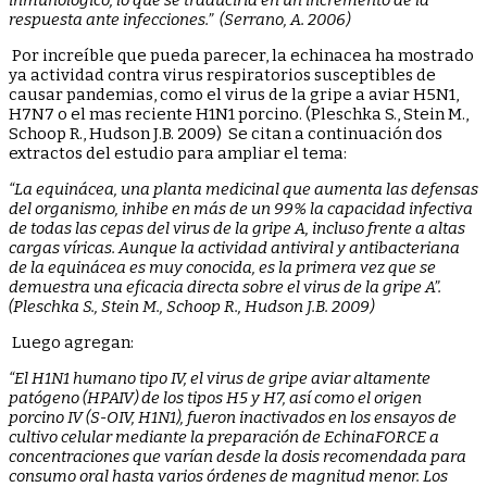
respuesta ante infecciones.” (Serrano, A. 2006)
Por increíble que pueda parecer, la echinacea ha mostrado
ya actividad contra virus respiratorios susceptibles de
causar pandemias, como el virus de la gripe a aviar H5N1,
H7N7 o el mas reciente H1N1 porcino. (Pleschka S., Stein M.,
Schoop R., Hudson J.B. 2009) Se citan a continuación dos
extractos del estudio para ampliar el tema:
“La equinácea, una planta medicinal que aumenta las defensas
del organismo, inhibe en más de un 99% la capacidad infectiva
de todas las cepas del virus de la gripe A, incluso frente a altas
cargas víricas. Aunque la actividad antiviral y antibacteriana
de la equinácea es muy conocida, es la primera vez que se
demuestra una eficacia directa sobre el virus de la gripe A”.
(Pleschka S., Stein M., Schoop R., Hudson J.B. 2009)
Luego agregan:
“El H1N1 humano tipo IV, el virus de gripe aviar altamente
patógeno (HPAIV) de los tipos H5 y H7, así como el origen
porcino IV (S-OIV, H1N1), fueron inactivados en los ensayos de
cultivo celular mediante la preparación de EchinaFORCE a
concentraciones que varían desde la dosis recomendada para
consumo oral hasta varios órdenes de magnitud menor. Los