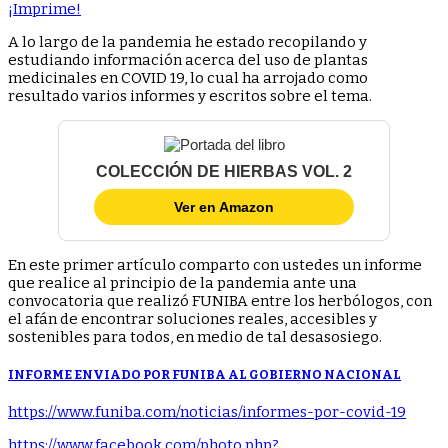
X
Facebook
Pinterest
LinkedIn
Email
Reddit
WhatsApp
Telegram
¡Imprime!
(Twitter)
A lo largo de la pandemia he estado recopilando y
estudiando información acerca del uso de plantas
medicinales en COVID 19, lo cual ha arrojado como
resultado varios informes y escritos sobre el tema.
COLECCIÓN DE HIERBAS VOL. 2
Ver en Amazon
En este primer artículo comparto con ustedes un informe
que realice al principio de la pandemia ante una
convocatoria que realizó FUNIBA entre los herbólogos, con
el afán de encontrar soluciones reales, accesibles y
sostenibles para todos, en medio de tal desasosiego.
INFORME ENVIADO POR FUNIBA AL GOBIERNO NACIONAL
https://www.funiba.com/noticias/informes-por-covid-19
https://www.facebook.com/photo.php?