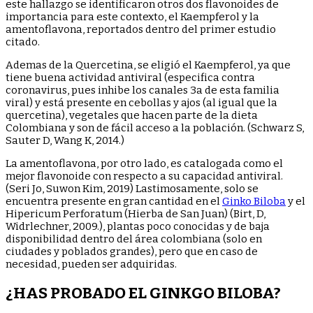
este hallazgo se identificaron otros dos flavonoides de
importancia para este contexto, el Kaempferol y la
amentoflavona, reportados dentro del primer estudio
citado.
Ademas de la Quercetina, se eligió el Kaempferol, ya que
tiene buena actividad antiviral (especifica contra
coronavirus, pues inhibe los canales 3a de esta familia
viral) y está presente en cebollas y ajos (al igual que la
quercetina), vegetales que hacen parte de la dieta
Colombiana y son de fácil acceso a la población. (Schwarz S,
Sauter D, Wang K, 2014.)
La amentoflavona, por otro lado, es catalogada como el
mejor flavonoide con respecto a su capacidad antiviral.
(Seri Jo, Suwon Kim, 2019) Lastimosamente, solo se
encuentra presente en gran cantidad en el
Ginko Biloba
y el
Hipericum Perforatum (Hierba de San Juan) (Birt, D,
Widrlechner, 2009.), plantas poco conocidas y de baja
disponibilidad dentro del área colombiana (solo en
ciudades y poblados grandes), pero que en caso de
necesidad, pueden ser adquiridas.
¿HAS PROBADO EL GINKGO BILOBA?