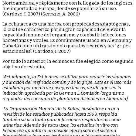
Norteamérica, y rápidamente con la llegada de los ingleses,
fue importada a Europa, donde se popularizó su uso.
(Cardozo, I. 2007) (Serrano, A. 2006)
La echinacea es una hierba con propiedades adaptógenas,
la cual se caracteriza por su gran capacidad de elevar la
capacidad inmune del organismo y combatir infecciones
bacterianas y virales. Es comúnmente usada en Alemania y
Canadá como un tratamiento para los resfríos y las “gripes
estacionales”. (Cardozo, I. 2007)
Por todo lo anterior, la echinacea fue elegida como segundo
objetivo de estudio.
“Actualmente, la Echinacea se utiliza para reducir los síntomas
y duración del resfriado común y de la gripe. Éste es el uso más
estudiado por medio de ensayos clínicos, de ahí que sea la
indicación aprobada por la German E Comisión (organismo
regulador del consumo de plantas medicinales en Alemania).
La Organización Mundial de la Salud, basándose en una
revisión de los estudios publicados hasta 1999, respalda
también su uso tanto para infecciones respiratorias como
urinarias. Además de estos usos, los estudios in vitro con
Echinacea apuntan a un posible efecto sobre el sistema
inmunológico, lo que se traduciría en un incremento de la