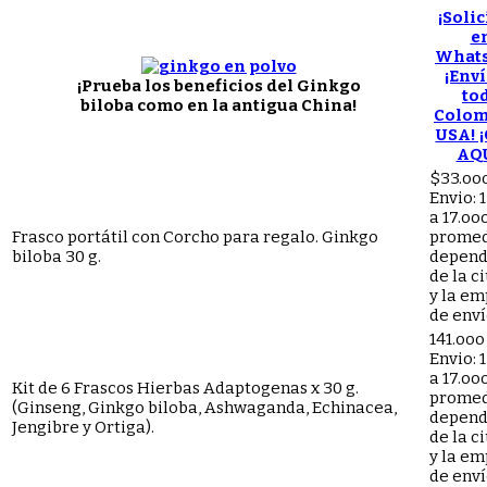
¡Solic
e
Whats
¡Enví
¡Prueba los beneficios del Ginkgo
to
biloba como en la antigua China!
Colom
USA! ¡
AQU
$33.oo
Envio: 
a 17.oo
Frasco portátil con Corcho para regalo. Ginkgo
promed
biloba 30 g.
depend
de la c
y la e
de enví
141.oo
Envio: 
a 17.oo
Kit de 6 Frascos Hierbas Adaptogenas x 30 g.
promed
(Ginseng, Ginkgo biloba, Ashwaganda, Echinacea,
depend
Jengibre y Ortiga).
de la c
y la e
de enví