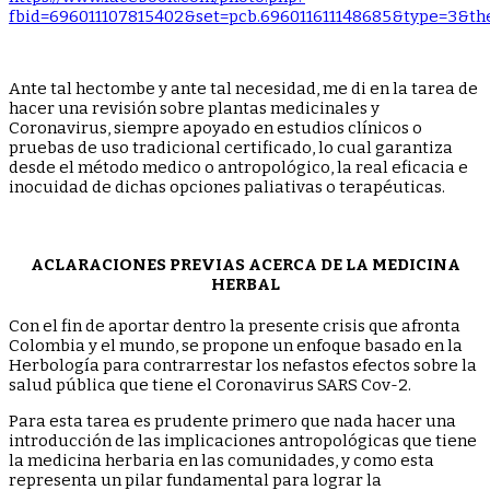
fbid=696011107815402&set=pcb.696011611148685&type=3&th
Ante tal hectombe y ante tal necesidad, me di en la tarea de
hacer una revisión sobre plantas medicinales y
Coronavirus, siempre apoyado en estudios clínicos o
pruebas de uso tradicional certificado, lo cual garantiza
desde el método medico o antropológico, la real eficacia e
inocuidad de dichas opciones paliativas o terapéuticas.
ACLARACIONES PREVIAS ACERCA DE LA MEDICINA
HERBAL
Con el fin de aportar dentro la presente crisis que afronta
Colombia y el mundo, se propone un enfoque basado en la
Herbología para contrarrestar los nefastos efectos sobre la
salud pública que tiene el Coronavirus SARS Cov-2.
Para esta tarea es prudente primero que nada hacer una
introducción de las implicaciones antropológicas que tiene
la medicina herbaria en las comunidades, y como esta
representa un pilar fundamental para lograr la