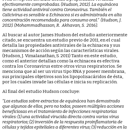
efectivamente comprobadas. (Hudson, 2012). La equinácea
tiene actividad antiviral contra Coronavirus. También el
Calicivirus es sensible a Echinacea si es administrada en alta
concentración recomendada para consumo oral.” (Hudson, J.
2012). (Mohammadhassan, R. Akhavan, S. 2016).
Al buscar al autor James Hudson del estudio anteriormente
citado, se encuentra un estudio previo de 2011, en el cual
detalla las propiedades antivirales de la echinacea y sus
mecanismos de acción según las características virales.
(Hudson, J. Vimalanathan, S. 2011) Tanto en este estudio,
como el anterior detallan como la echinacea es efectiva
contra los Coronavirus entre otros virus respiratorios. Se
menciona que al ser un virus tipo RNA y poseer membrana,
sus principales objetivos son los lipopolisacáridos de ésta,
por los cuales invade las células e inicia su replicación.
Al final del estudio Hudson concluye:
“Los estudios sobre extractos de equinácea han demostrado
que algunos de ellos, pero no todos, poseen múltiples acciones
beneficiosas en el tratamiento de infecciones respiratorias
virales: (1) una actividad virucida directa contra varios virus
respiratorios; (2) inversión de la respuesta proinflamatoria de
células y tejidos epiteliales a diferentes virus; (3) reducción en la