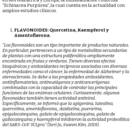
en Norteamérica y Europa, la mundialmente conocida
“Echinacea Purpúrea”, la cual cuenta en la actualidad con
amplios estudios clínicos.
FLAVONOIDES: Quercetina, Kaempferol y
Amentoflavona.
“Los flavonoides son un tipo importante de productos naturales.
En particular, pertenecen a un tipo de metabolitos secundarios
de plantas con una estructura polifenólica ampliamente
encontrada en frutas y verduras. Tienen diversos efectos
bioquímicos y antioxidantes recíprocos asociados con diversas
enfermedades como el cáncer, la enfermedad de Alzheimer y la
aterosclerosis. Se debe a las propiedades antioxidantes,
antiinflamatorias, antimutágenos y anticancerígenas
combinadas con la capacidad de controlar las principales
funciones de las enzimas celulares. Curiosamente, algunos
flavonoides también tienen actividad antiviral.
Específicamente, se informó que la apigenina, luteolina,
quercetina, amentoflavona,, daidzeína, puerarina,
epigalocatequina, galato de epigalocatequina, galato de
gallocatequina y kaempferol inhibieron la actividad proteolítica
del SARS-CoV 3CLpro.” (Seri Jo, Suwon Kim, 2019).