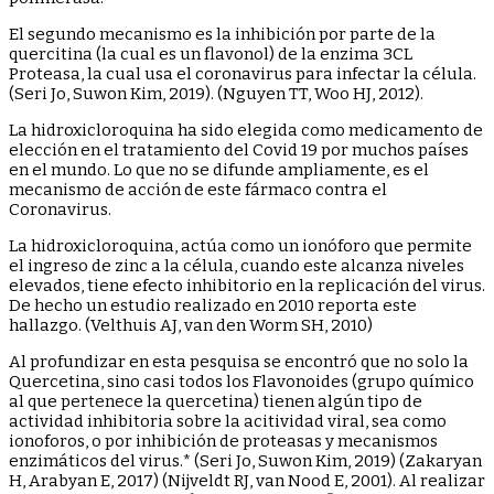
El segundo mecanismo es la inhibición por parte de la
quercitina (la cual es un flavonol) de la enzima 3CL
Proteasa, la cual usa el coronavirus para infectar la célula.
(Seri Jo, Suwon Kim, 2019). (Nguyen TT, Woo HJ, 2012).
La hidroxicloroquina ha sido elegida como medicamento de
elección en el tratamiento del Covid 19 por muchos países
en el mundo. Lo que no se difunde ampliamente, es el
mecanismo de acción de este fármaco contra el
Coronavirus.
La hidroxicloroquina, actúa como un ionóforo que permite
el ingreso de zinc a la célula, cuando este alcanza niveles
elevados, tiene efecto inhibitorio en la replicación del virus.
De hecho un estudio realizado en 2010 reporta este
hallazgo. (Velthuis AJ, van den Worm SH, 2010)
Al profundizar en esta pesquisa se encontró que no solo la
Quercetina, sino casi todos los Flavonoides (grupo químico
al que pertenece la quercetina) tienen algún tipo de
actividad inhibitoria sobre la acitividad viral, sea como
ionoforos, o por inhibición de proteasas y mecanismos
enzimáticos del virus.* (Seri Jo, Suwon Kim, 2019) (Zakaryan
H, Arabyan E, 2017) (Nijveldt RJ, van Nood E, 2001). Al realizar