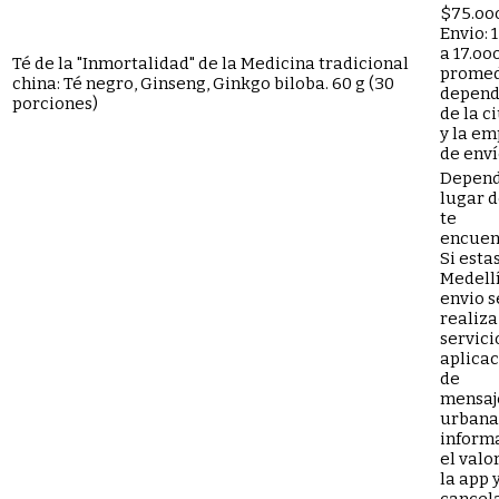
$75.oo
Envio: 
a 17.oo
Té de la "Inmortalidad" de la Medicina tradicional
promed
china: Té negro, Ginseng, Ginkgo biloba. 60 g (30
depend
porciones)
de la c
y la e
de enví
Depend
lugar 
te
encuen
Si esta
Medellí
envio s
realiza
servici
aplica
de
mensaj
urbana,
inform
el valo
la app 
cancela