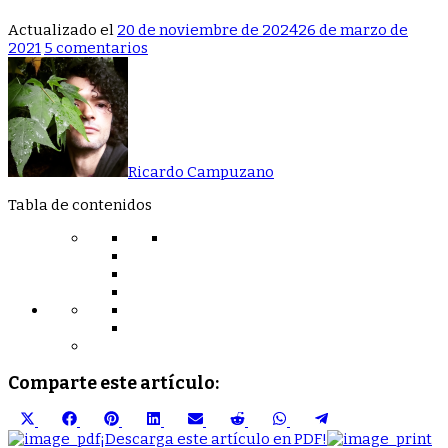
Actualizado el
20 de noviembre de 2024
26 de marzo de
en
2021
5 comentarios
INFORME
ESPECIAL
“CORONAVIRUS
Y
PLANTAS
MEDICINALES”
Ricardo Campuzano
PARTE
1
Tabla de contenidos
Comparte este artículo:
Compartir
Compartir
Compartir
Compartir
Compartir
Compartir
Compartir
Compartir
en
en
en
en
en
en
en
en
¡Descarga este artículo en PDF!