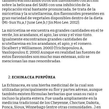
también encontramos otros dos flavonoides con acción
sobre la helicasa del SARS con una inhibición de la
replicación viral bastante pronunciada. Se trata de la
miricetina y la scutellareina, dos flavonoides presentes en
gran variedad de vegetales disponibles dentro de la dieta
(Mi-Sun Yu,a,† June Lee,b,† Jin Moo Lee. 2012).
La miricetina se encuentra en grandes cantidades en el te
verde, los arandanos, el apio, las uvas y el vino tinto.
Igualmente encontramos grandes cantidades de
scutellareina en los arandanos, el apio, y el romero.
(Scalbert y Williamson. 2000) (Trichopoulou A,
Vasilopoulou E. 2000) Aunque en realidad las fuentes de
estos flavonoides son mucho mas extensas, solo se
mencionan las mas renombradas.
ECHINACEA PURPÚREA
La Echinacea, es una hierba medicinal de la cual son
utilizadas principalmente su flor y partes aéreas, aunque
también existen fórmulas herbarias que usan su raiz o
incluso la planta entera. Fue usada ampliamente en la
medicina tradicional de los Cheyenne, Choctaw, Dakota,
Ponca, Sioux, Winnebago (entre otras comunidades…) en