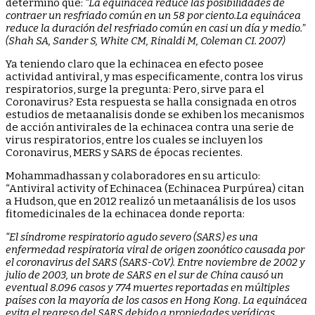
determinó que:
“La equinácea reduce las posibilidades de
contraer un resfriado común en un 58 por ciento.La equinácea
reduce la duración del resfriado común en casi un día y medio.”
(Shah SA, Sander S, White CM, Rinaldi M, Coleman CI. 2007)
Ya teniendo claro que la echinacea en efecto posee
actividad antiviral, y mas especificamente, contra los virus
respiratorios, surge la pregunta: Pero, sirve para el
Coronavirus? Esta respuesta se halla consignada en otros
estudios de metaanalisis donde se exhiben los mecanismos
de acción antivirales de la echinacea contra una serie de
virus respiratorios, entre los cuales se incluyen los
Coronavirus, MERS y SARS de épocas recientes.
Mohammadhassan y colaboradores en su articulo:
“Antiviral activity of Echinacea (Echinacea Purpúrea) citan
a Hudson, que en 2012 realizó un metaanálisis de los usos
fitomedicinales de la echinacea donde reporta:
“El síndrome respiratorio agudo severo (SARS) es una
enfermedad respiratoria viral de origen zoonótico causada por
el coronavirus del SARS (SARS-CoV). Entre noviembre de 2002 y
julio de 2003, un brote de SARS en el sur de China causó un
eventual 8.096 casos y 774 muertes reportadas en múltiples
países con la mayoría de los casos en Hong Kong. La equinácea
evita el regreso del SARS debido a propiedades verídicas