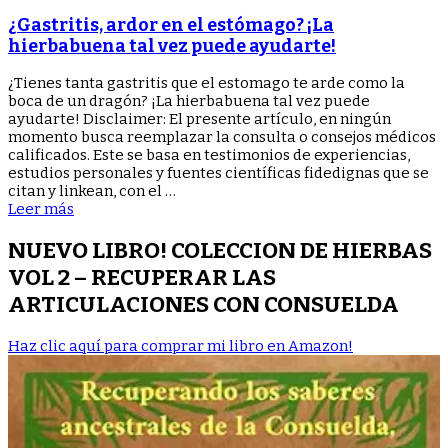
ardor
en
¿Gastritis, ardor en el estómago? ¡La
el
hierbabuena tal vez puede ayudarte!
estómago?
¡La
¿Tienes tanta gastritis que el estomago te arde como la
hierbabuena
boca de un dragón? ¡La hierbabuena tal vez puede
tal
ayudarte! Disclaimer: El presente artículo, en ningún
vez
momento busca reemplazar la consulta o consejos médicos
puede
calificados. Este se basa en testimonios de experiencias,
ayudarte!
estudios personales y fuentes científicas fidedignas que se
citan y linkean, con el …
Leer más
NUEVO LIBRO! COLECCION DE HIERBAS
VOL 2 – RECUPERAR LAS
ARTICULACIONES CON CONSUELDA
Haz clic aquí para comprar mi libro en Amazon!