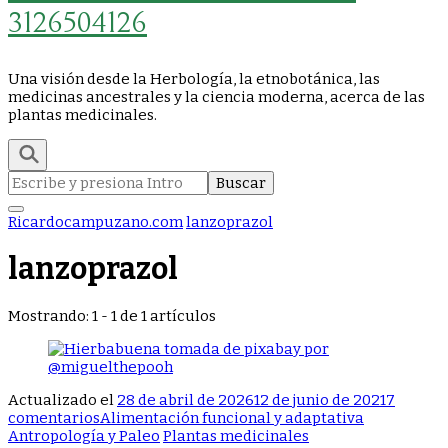
3126504126
Una visión desde la Herbología, la etnobotánica, las
medicinas ancestrales y la ciencia moderna, acerca de las
plantas medicinales.
Buscar:
Ricardocampuzano.com
lanzoprazol
lanzoprazol
Mostrando: 1 - 1 de 1 artículos
Actualizado el
28 de abril de 2026
12 de junio de 2021
7
en
comentarios
Alimentación funcional y adaptativa
¿Gastritis,
Antropología y Paleo
Plantas medicinales