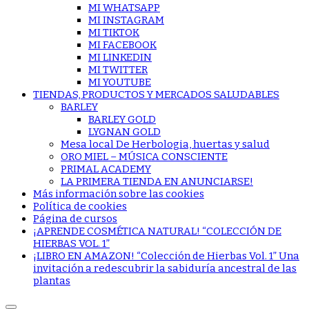
MI WHATSAPP
MI INSTAGRAM
MI TIKTOK
MI FACEBOOK
MI LINKEDIN
MI TWITTER
MI YOUTUBE
TIENDAS, PRODUCTOS Y MERCADOS SALUDABLES
BARLEY
BARLEY GOLD
LYGNAN GOLD
Mesa local De Herbologia, huertas y salud
ORO MIEL – MÚSICA CONSCIENTE
PRIMAL ACADEMY
LA PRIMERA TIENDA EN ANUNCIARSE!
Más información sobre las cookies
Política de cookies
Página de cursos
¡APRENDE COSMÉTICA NATURAL! “COLECCIÓN DE
HIERBAS VOL. 1”
¡LIBRO EN AMAZON! “Colección de Hierbas Vol. 1” Una
invitación a redescubrir la sabiduría ancestral de las
plantas