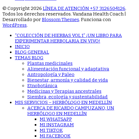
© Copyright 2026
LÍNEA DE ATENCIÓN +57 3126504126
.
Todos los derechos reservados.
Vandana Health Coach |
Desarrollado por
Blossom Themes
. Funciona con
WordPress
.
“COLECCIÓN DE HIERBAS VOL 1” ¡UN LIBRO PARA
EXPERIMENTAR HERBOLARIA EN VIVO!
INICIO
BLOG GENERAL
TEMAS BLOG
Plantas medicinales
Alimentación funcional y adaptativa
Antropología y Paleo
Bienestar, armonía y calidad de vida
Etnobotánica
Medicinas y Terapias ancestrales
Siembra, ecología y sustentabilidad
MIS SERVICIOS – HERBÓLOGO EN MEDELLÍN
ACERCA DE RICARDO CAMPUZANO, UN
HERBÓLOGO EN MEDELLÍN
MI WHATSAPP
MI INSTAGRAM
MI TIKTOK
MI FACEBOOK