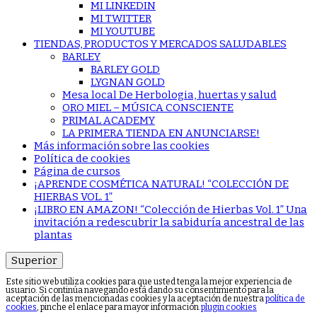
MI LINKEDIN
MI TWITTER
MI YOUTUBE
TIENDAS, PRODUCTOS Y MERCADOS SALUDABLES
BARLEY
BARLEY GOLD
LYGNAN GOLD
Mesa local De Herbologia, huertas y salud
ORO MIEL – MÚSICA CONSCIENTE
PRIMAL ACADEMY
LA PRIMERA TIENDA EN ANUNCIARSE!
Más información sobre las cookies
Política de cookies
Página de cursos
¡APRENDE COSMÉTICA NATURAL! “COLECCIÓN DE
HIERBAS VOL. 1”
¡LIBRO EN AMAZON! “Colección de Hierbas Vol. 1” Una
invitación a redescubrir la sabiduría ancestral de las
plantas
Superior
Este sitio web utiliza cookies para que usted tenga la mejor experiencia de
usuario. Si continúa navegando está dando su consentimiento para la
aceptación de las mencionadas cookies y la aceptación de nuestra
política de
cookies
, pinche el enlace para mayor información.
plugin cookies