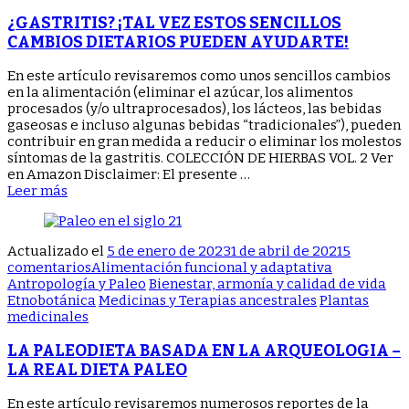
VEZ
ESTOS
¿GASTRITIS? ¡TAL VEZ ESTOS SENCILLOS
SENCILLOS
CAMBIOS DIETARIOS PUEDEN AYUDARTE!
CAMBIOS
DIETARIOS
En este artículo revisaremos como unos sencillos cambios
PUEDEN
en la alimentación (eliminar el azúcar, los alimentos
AYUDARTE!
procesados (y/o ultraprocesados), los lácteos, las bebidas
gaseosas e incluso algunas bebidas “tradicionales”), pueden
contribuir en gran medida a reducir o eliminar los molestos
síntomas de la gastritis. COLECCIÓN DE HIERBAS VOL. 2 Ver
en Amazon Disclaimer: El presente …
Leer más
Actualizado el
5 de enero de 2023
1 de abril de 2021
5
en
comentarios
Alimentación funcional y adaptativa
LA
Antropología y Paleo
Bienestar, armonía y calidad de vida
PALEODIETA
Etnobotánica
Medicinas y Terapias ancestrales
Plantas
BASADA
medicinales
EN
LA
LA PALEODIETA BASADA EN LA ARQUEOLOGIA –
ARQUEOLOGIA
LA REAL DIETA PALEO
–
LA
En este artículo revisaremos numerosos reportes de la