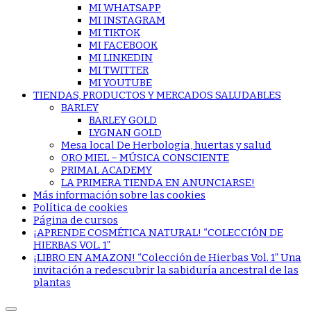
MI WHATSAPP
MI INSTAGRAM
MI TIKTOK
MI FACEBOOK
MI LINKEDIN
MI TWITTER
MI YOUTUBE
TIENDAS, PRODUCTOS Y MERCADOS SALUDABLES
BARLEY
BARLEY GOLD
LYGNAN GOLD
Mesa local De Herbologia, huertas y salud
ORO MIEL – MÚSICA CONSCIENTE
PRIMAL ACADEMY
LA PRIMERA TIENDA EN ANUNCIARSE!
Más información sobre las cookies
Política de cookies
Página de cursos
¡APRENDE COSMÉTICA NATURAL! “COLECCIÓN DE
HIERBAS VOL. 1”
¡LIBRO EN AMAZON! “Colección de Hierbas Vol. 1” Una
invitación a redescubrir la sabiduría ancestral de las
plantas