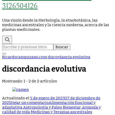
3126504126
Una visión desde la Herbología, la etnobotánica, las
medicinas ancestrales y la ciencia moderna, acerca de las
plantas medicinales.
Buscar:
Ricardocampuzano.com
discordancia evolutiva
discordancia evolutiva
Mostrando: 1 - 2 de 2 artículos
Actualizado el
5 de enero de 2023
27 de diciembre de
en
2021
Dejar un comentario
Alimentación funcional y
¿GASTRITIS?
adaptativa
Antropología y Paleo
Bienestar, armonía y
¡TAL
calidad de vida
Medicinas y Terapias ancestrales