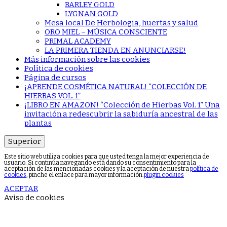
BARLEY GOLD
LYGNAN GOLD
Mesa local De Herbologia, huertas y salud
ORO MIEL – MÚSICA CONSCIENTE
PRIMAL ACADEMY
LA PRIMERA TIENDA EN ANUNCIARSE!
Más información sobre las cookies
Política de cookies
Página de cursos
¡APRENDE COSMÉTICA NATURAL! “COLECCIÓN DE
HIERBAS VOL. 1”
¡LIBRO EN AMAZON! “Colección de Hierbas Vol. 1” Una
invitación a redescubrir la sabiduría ancestral de las
plantas
Superior
Este sitio web utiliza cookies para que usted tenga la mejor experiencia de
usuario. Si continúa navegando está dando su consentimiento para la
aceptación de las mencionadas cookies y la aceptación de nuestra
política de
cookies
, pinche el enlace para mayor información.
plugin cookies
ACEPTAR
Aviso de cookies
Sign In